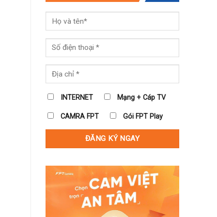
INTERNET
Mạng + Cáp TV
CAMRA FPT
Gói FPT Play