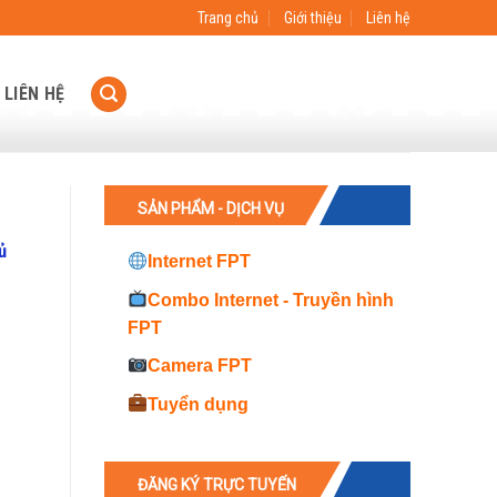
Trang chủ
Giới thiệu
Liên hệ
LIÊN HỆ
SẢN PHẨM - DỊCH VỤ
ủ
Internet FPT
Combo Internet - Truyền hình
FPT
Camera FPT
Tuyển dụng
ĐĂNG KÝ TRỰC TUYẾN