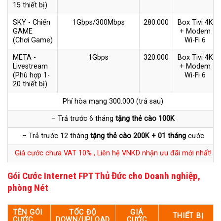
15 thiết bị)
SKY - Chiến
1Gbps/300Mbps
280.000
Box Tivi 4K
GAME
+ Modem
(Chơi Game)
Wi-Fi 6
META -
1Gbps
320.000
Box Tivi 4K
Livestream
+ Modem
(Phù hợp 1-
Wi-Fi 6
20 thiết bị)
Phí hòa mạng 300.000 (trả sau)
– Trả trước 6 tháng
tặng thẻ cào 100K
– Trả trước 12 tháng
tặng thẻ cào 200K + 01 tháng
cước
Giá cước chưa VAT 10% , Liên hệ VNKD nhận ưu đãi mới nhất!
Gói Cước Internet FPT Thủ Đức cho Doanh nghiệp,
phòng Nét
TÊN GÓI
TỐC ĐỘ
GIÁ
THIẾT BỊ
CƯỚC
DOWN/UPLOAD
CƯỚC