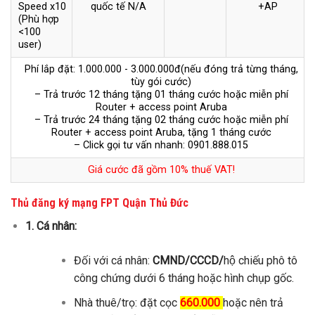
Speed x10
quốc tế N/A
+AP
(Phù hợp
<100
user)
Phí lắp đặt: 1.000.000 - 3.000.000đ(nếu đóng trả từng tháng,
tùy gói cước)
– Trả trước 12 tháng tặng 01 tháng cước hoặc miễn phí
Router + access point Aruba
– Trả trước 24 tháng tặng 02 tháng cước hoặc miễn phí
Router + access point Aruba, tặng 1 tháng cước
– Click gọi tư vấn nhanh: 0901.888.015
Giá cước đã gồm 10% thuế VAT!
Thủ đăng ký mạng FPT Quận Thủ Đức
1. Cá nhân:
Đối với cá nhân:
CMND/CCCD/
hộ chiếu phô tô
công chứng dưới 6 tháng hoặc hình chụp gốc.
Nhà thuê/trọ: đặt cọc
660.000
hoặc nên trả