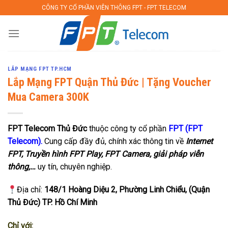
Skip
CÔNG TY CỔ PHẦN VIỄN THÔNG FPT - FPT TELECOM
to
content
LẮP MẠNG FPT TP.HCM
Lắp Mạng FPT Quận Thủ Đức | Tặng Voucher
Mua Camera 300K
FPT Telecom
Thủ Đức
thuộc công ty cổ phần
FPT (FPT
Telecom).
Cung cấp đầy đủ, chính xác thông tin về
Internet
FPT, Truyền hình FPT Play, FPT Camera, giải pháp viễn
thông,…
uy tín, chuyên nghiệp.
Địa chỉ
:
148/1 Hoàng Diệu 2, Phường Linh Chiểu, (Quận
Thủ Đức) TP. Hồ Chí Minh
Chỉ với: