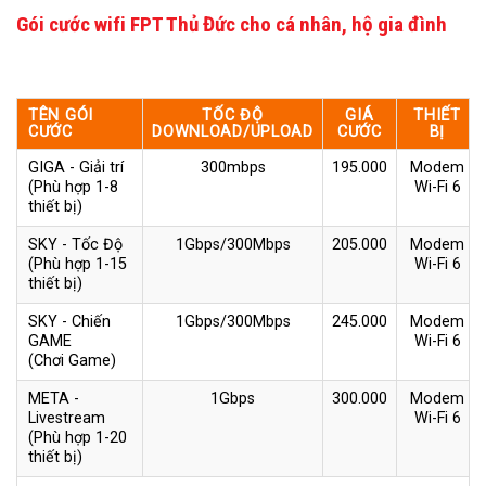
Gói cước wifi FPT Thủ Đức cho cá nhân, hộ gia đình
TÊN GÓI
TỐC ĐỘ
GIÁ
THIẾT
CƯỚC
DOWNLOAD/UPLOAD
CƯỚC
BỊ
GIGA - Giải trí
300mbps
195.000
Modem
(Phù hợp 1-8
Wi-Fi 6
thiết bị)
SKY - Tốc Độ
1Gbps/300Mbps
205.000
Modem
(Phù hợp 1-15
Wi-Fi 6
thiết bị)
SKY - Chiến
1Gbps/300Mbps
245.000
Modem
GAME
Wi-Fi 6
(Chơi Game)
META -
1Gbps
300.000
Modem
Livestream
Wi-Fi 6
(Phù hợp 1-20
thiết bị)