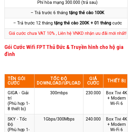
Phí hòa mạng 300.000 (trả sau)
– Trả trước 6 tháng
tặng thẻ cào 100K
– Trả trước 12 tháng
tặng thẻ cào 200K + 01 tháng
cước
Giá cước chưa VAT 10% , Liên hệ VNKD nhận ưu đãi mới nhất!
Gói Cước Wifi FPT Thủ Đức & Truyền hình cho hộ gia
đình
TÊN GÓI
TỐC ĐỘ
GIÁ
THIẾT BỊ
CƯỚC
DOWNLOAD/UPLOAD
CƯỚC
GIGA - Giải
300mbps
230.000
Box Tivi 4K
trí
+ Modem
(Phù hợp 1-
Wi-Fi 6
8 thiết bị)
SKY - Tốc
1Gbps/300Mbps
240.000
Box Tivi 4K
Độ
+ Modem
(Phù hợp 1-
Wi-Fi 6