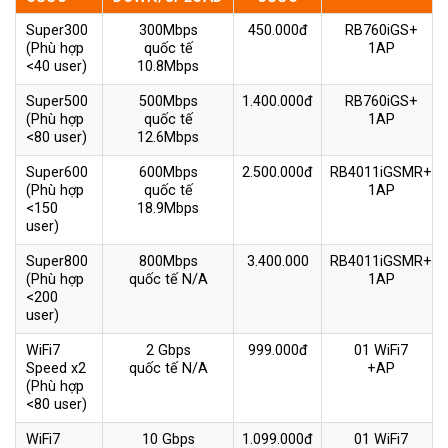
Super300
300Mbps
450.000đ
RB760iGS+
(Phù hợp
quốc tế
1AP
<40 user)
10.8Mbps
Super500
500Mbps
1.400.000đ
RB760iGS+
(Phù hợp
quốc tế
1AP
<80 user)
12.6Mbps
Super600
600Mbps
2.500.000đ
RB4011iGSMR+
(Phù hợp
quốc tế
1AP
<150
18.9Mbps
user)
Super800
800Mbps
3.400.000
RB4011iGSMR+
(Phù hợp
quốc tế N/A
1AP
<200
user)
WiFi7
2 Gbps
999.000đ
01 WiFi7
Speed x2
quốc tế N/A
+AP
(Phù hợp
<80 user)
WiFi7
10 Gbps
1.099.000đ
01 WiFi7