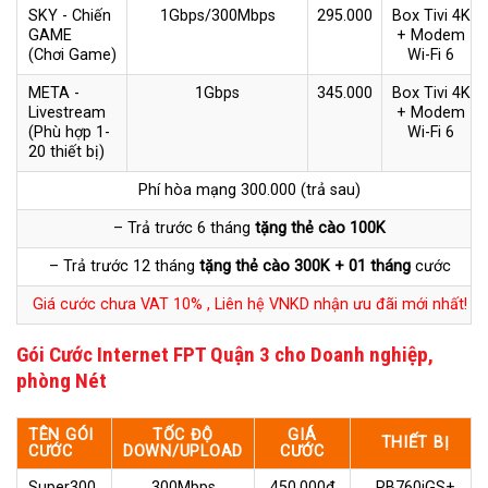
SKY - Chiến
1Gbps/300Mbps
295.000
Box Tivi 4K
GAME
+ Modem
(Chơi Game)
Wi-Fi 6
META -
1Gbps
345.000
Box Tivi 4K
Livestream
+ Modem
(Phù hợp 1-
Wi-Fi 6
20 thiết bị)
Phí hòa mạng 300.000 (trả sau)
– Trả trước 6 tháng
tặng thẻ cào 100K
– Trả trước 12 tháng
tặng thẻ cào 300K + 01 tháng
cước
Giá cước chưa VAT 10% , Liên hệ VNKD nhận ưu đãi mới nhất!
Gói Cước Internet FPT Quận 3 cho Doanh nghiệp,
phòng Nét
TÊN GÓI
TỐC ĐỘ
GIÁ
THIẾT BỊ
CƯỚC
DOWN/UPLOAD
CƯỚC
Super300
300Mbps
450.000đ
RB760iGS+