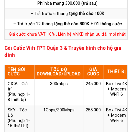
Phí hòa mạng 300.000 (trả sau)
– Trả trước 6 tháng
tặng thẻ cào 100K
– Trả trước 12 tháng
tặng thẻ cào 300K + 01 tháng
cước
Giá cước chưa VAT 10% , Liên hệ VNKD nhận ưu đãi mới nhất!
Gói Cước Wifi FPT Quận 3 & Truyền hình cho hộ gia
đình
TÊN GÓI
TỐC ĐỘ
GIÁ
THIẾT BỊ
CƯỚC
DOWNLOAD/UPLOAD
CƯỚC
GIGA - Giải
300mbps
245.000
Box Tivi 4K
trí
+ Modem
(Phù hợp 1-
Wi-Fi 6
8 thiết bị)
SKY - Tốc
1Gbps/300Mbps
255.000
Box Tivi 4K
Độ
+ Modem
(Phù hợp 1-
Wi-Fi 6
15 thiết bị)