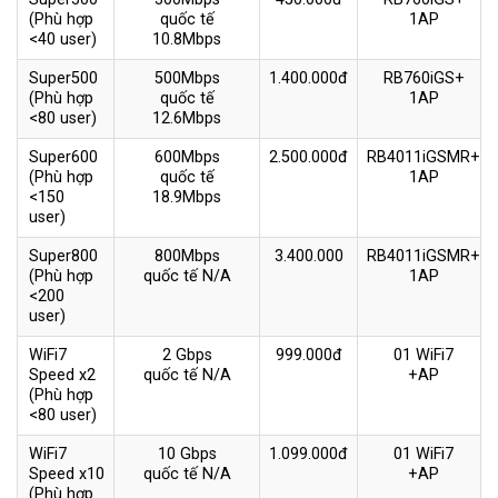
(Phù hợp
quốc tế
1AP
<40 user)
10.8Mbps
Super500
500Mbps
1.400.000đ
RB760iGS+
(Phù hợp
quốc tế
1AP
<80 user)
12.6Mbps
Super600
600Mbps
2.500.000đ
RB4011iGSMR+
(Phù hợp
quốc tế
1AP
<150
18.9Mbps
user)
Super800
800Mbps
3.400.000
RB4011iGSMR+
(Phù hợp
quốc tế N/A
1AP
<200
user)
WiFi7
2 Gbps
999.000đ
01 WiFi7
Speed x2
quốc tế N/A
+AP
(Phù hợp
<80 user)
WiFi7
10 Gbps
1.099.000đ
01 WiFi7
Speed x10
quốc tế N/A
+AP
(Phù hợp