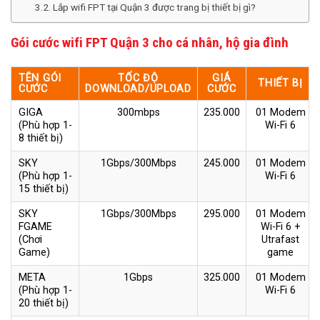
Lắp wifi FPT tại Quận 3 được trang bị thiết bị gì?
Gói cước wifi FPT Quận 3 cho cá nhân, hộ gia đình
TÊN GÓI
TỐC ĐỘ
GIÁ
THIẾT BỊ
CƯỚC
DOWNLOAD/UPLOAD
CƯỚC
GIGA
300mbps
235.000
01 Modem
(Phù hợp 1-
Wi-Fi 6
8 thiết bị)
SKY
1Gbps/300Mbps
245.000
01 Modem
(Phù hợp 1-
Wi-Fi 6
15 thiết bị)
SKY
1Gbps/300Mbps
295.000
01 Modem
FGAME
Wi-Fi 6 +
(Chơi
Utrafast
Game)
game
META
1Gbps
325.000
01 Modem
(Phù hợp 1-
Wi-Fi 6
20 thiết bị)