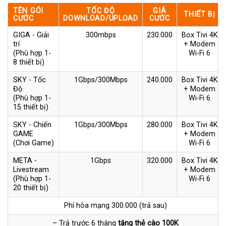
TÊN GÓI
TỐC ĐỘ
GIÁ
THIẾT BỊ
CƯỚC
DOWNLOAD/UPLOAD
CƯỚC
GIGA - Giải
300mbps
230.000
Box Tivi 4K
trí
+ Modem
(Phù hợp 1-
Wi-Fi 6
8 thiết bị)
SKY - Tốc
1Gbps/300Mbps
240.000
Box Tivi 4K
Độ
+ Modem
(Phù hợp 1-
Wi-Fi 6
15 thiết bị)
SKY - Chiến
1Gbps/300Mbps
280.000
Box Tivi 4K
GAME
+ Modem
(Chơi Game)
Wi-Fi 6
META -
1Gbps
320.000
Box Tivi 4K
Livestream
+ Modem
(Phù hợp 1-
Wi-Fi 6
20 thiết bị)
Phí hòa mạng 300.000 (trả sau)
– Trả trước 6 tháng
tặng thẻ cào 100K