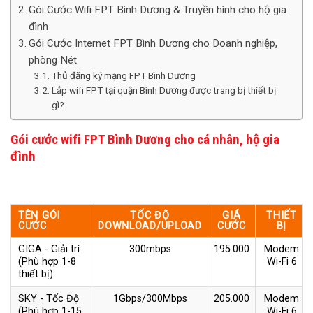
Gói Cước Wifi FPT Bình Dương & Truyền hình cho hộ gia
đình
Gói Cước Internet FPT Bình Dương cho Doanh nghiệp,
phòng Nét
Thủ đăng ký mạng FPT Bình Dương
Lắp wifi FPT tại quận Bình Dương được trang bị thiết bị
gì?
Gói cước wifi FPT Bình Dương cho cá nhân, hộ gia
đình
TÊN GÓI
TỐC ĐỘ
GIÁ
THIẾT
CƯỚC
DOWNLOAD/UPLOAD
CƯỚC
BỊ
GIGA - Giải trí
300mbps
195.000
Modem
(Phù hợp 1-8
Wi-Fi 6
thiết bị)
SKY - Tốc Độ
1Gbps/300Mbps
205.000
Modem
(Phù hợp 1-15
Wi-Fi 6