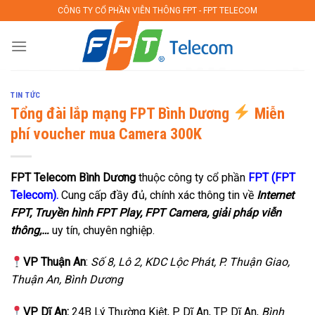
Skip
CÔNG TY CỔ PHẦN VIỄN THÔNG FPT - FPT TELECOM
to
content
TIN TỨC
Tổng đài lắp mạng FPT Bình Dương
Miễn
phí voucher mua Camera 300K
FPT Telecom
Bình Dương
thuộc công ty cổ phần
FPT (FPT
Telecom).
Cung cấp đầy đủ, chính xác thông tin về
Internet
FPT, Truyền hình FPT Play, FPT Camera, giải pháp viễn
thông,…
uy tín, chuyên nghiệp.
VP Thuận An
:
Số 8, Lô 2, KDC Lộc Phát, P. Thuận Giao,
Thuận An, Bình Dương
VP Dĩ An:
24B Lý Thường Kiệt, P. Dĩ An, TP. Dĩ An,
Bình