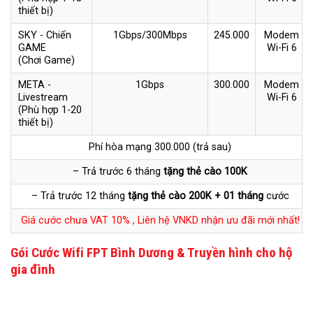
thiết bị)
SKY - Chiến
1Gbps/300Mbps
245.000
Modem
GAME
Wi-Fi 6
(Chơi Game)
META -
1Gbps
300.000
Modem
Livestream
Wi-Fi 6
(Phù hợp 1-20
thiết bị)
Phí hòa mạng 300.000 (trả sau)
– Trả trước 6 tháng
tặng thẻ cào 100K
– Trả trước 12 tháng
tặng thẻ cào 200K + 01 tháng
cước
Giá cước chưa VAT 10% , Liên hệ VNKD nhận ưu đãi mới nhất!
Gói Cước Wifi FPT Bình Dương & Truyền hình cho hộ
gia đình