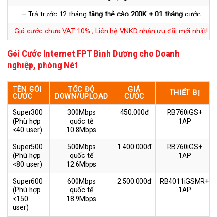
– Trả trước 12 tháng
tặng thẻ cào 200K + 01 tháng
cước
Giá cước chưa VAT 10% , Liên hệ VNKD nhận ưu đãi mới nhất!
Gói Cước Internet FPT Bình Dương cho Doanh
nghiệp, phòng Nét
TÊN GÓI
TỐC ĐỘ
GIÁ
THIẾT BỊ
CƯỚC
DOWN/UPLOAD
CƯỚC
Super300
300Mbps
450.000đ
RB760iGS+
(Phù hợp
quốc tế
1AP
<40 user)
10.8Mbps
Super500
500Mbps
1.400.000đ
RB760iGS+
(Phù hợp
quốc tế
1AP
<80 user)
12.6Mbps
Super600
600Mbps
2.500.000đ
RB4011iGSMR+
(Phù hợp
quốc tế
1AP
<150
18.9Mbps
user)