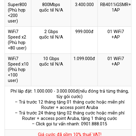
Super800
800Mbps
3.400.000
RB4011iGSMR+
(Phù hợp
quốc tế N/A
1AP
<200
user)
WiFi7
2 Gbps
999.000đ
01 WiFi7
Speed x2
quốc tế N/A
+AP
(Phù hợp
<80 user)
WiFi7
10 Gbps
1.099.000đ
01 WiFi7
Speed x10
quốc tế N/A
+AP
(Phù hợp
<100
user)
Phí lắp đặt: 1.000.000 - 3.000.000đ(nếu đóng trả từng tháng,
tùy gói cước)
– Trả trước 12 tháng tặng 01 tháng cước hoặc miễn phí
Router + access point Aruba
– Trả trước 24 tháng tặng 02 tháng cước hoặc miễn phí
Router + access point Aruba, tặng 1 tháng cước
– Click gọi tư vấn nhanh: 0901.888.015
Giá cước đã gồm 10% thuế VAT!