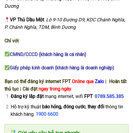
Dương
VP Thủ Dầu Một
:
Lô 9-10 Đường D9, KDC Chánh Nghĩa,
P. Chánh Nghĩa, TDM, Bình Dương
Chỉ với:
CMND/CCCD (khách hàng là cá nhân)
Giấy phép kinh doanh (khách hàng là doanh nghiệp)
Bạn có thể đăng ký internet FPT
Online qua
Zalo
|
Hoàn tất
thủ tục
|
Cài đặt
ngay trong ngày
Đăng ký
lắp đặt
mạng internet, wifi
FPT
:
0789.585.385
Hỗ trợ kỹ thuật
báo hỏng, đóng cước
,
thay đổi
thông tin
khách hàng:
1900 6600
Gửi yêu cầu hỗ trợ nhanh: